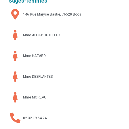
Sages-femmes
146 Rue Maryse Bastié, 76520 Boos
Mme ALLO-BOUTELEUX
Mme HAZARD
Mme DESPLANTES
Mme MOREAU
02 32 19 64 74