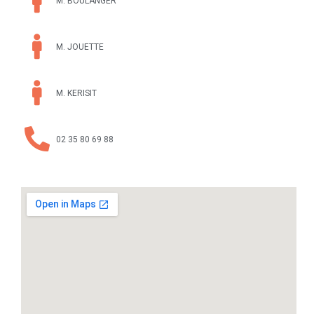
M. BOULANGER
M. JOUETTE
M. KERISIT
02 35 80 69 88