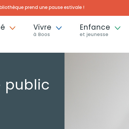
ibliothèque prend une pause estivale !
té
Vivre
Enfance
à Boos
et jeunesse
e public