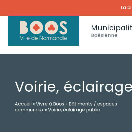
La b
Municipali
Boésienne
Voirie, éclairag
Accueil
»
Vivre à Boos
»
Bâtiments / espaces
communaux
»
Voirie, éclairage public