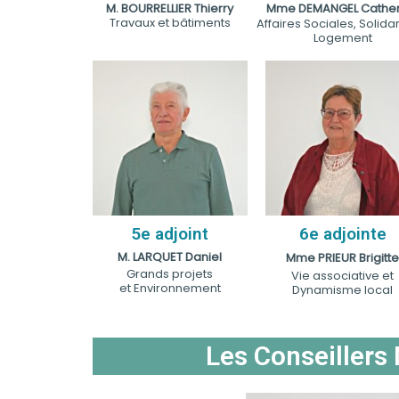
M. BOURRELLIER Thierry
Mme DEMANGEL Cather
Travaux et bâtiments
Affaires Sociales, Solidar
Logement
5e adjoint
6e adjointe
M. LARQUET Daniel
Mme PRIEUR Brigitt
Grands projets
Vie associative et
et Environnement
Dynamisme local
Les Conseillers