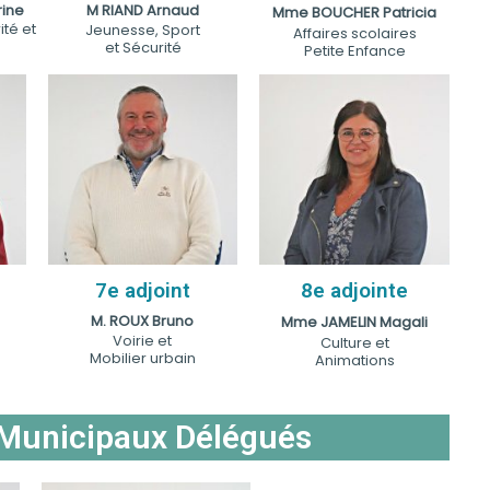
ine
M RIAND Arnaud
Mme BOUCHER Patricia
ité et
Jeunesse, Sport
Affaires scolaires
et Sécurité
Petite Enfance
7e adjoint
8e adjointe
e
M. ROUX Bruno
Mme JAMELIN Magali
Voirie et
Culture et
Mobilier urbain
Animations
 Municipaux Délégués