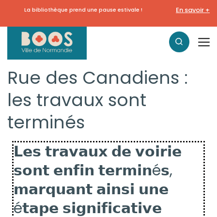
En savoir +
La bibliothèque prend une pause estivale !
Rue des Canadiens :
les travaux sont
terminés
𝗟𝗲𝘀 𝘁𝗿𝗮𝘃𝗮𝘂𝘅 𝗱𝗲 𝘃𝗼𝗶𝗿𝗶𝗲
𝘀𝗼𝗻𝘁 𝗲𝗻𝗳𝗶𝗻 𝘁𝗲𝗿𝗺𝗶𝗻é𝘀,
𝗺𝗮𝗿𝗾𝘂𝗮𝗻𝘁 𝗮𝗶𝗻𝘀𝗶 𝘂𝗻𝗲
é𝘁𝗮𝗽𝗲 𝘀𝗶𝗴𝗻𝗶𝗳𝗶𝗰𝗮𝘁𝗶𝘃𝗲