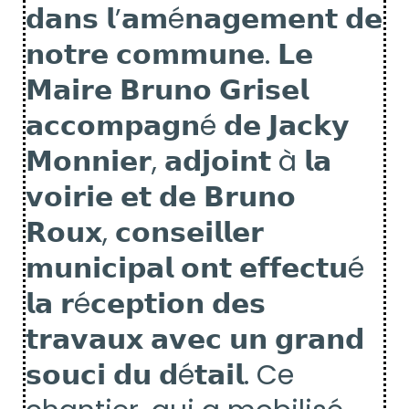
𝗱𝗮𝗻𝘀 𝗹’𝗮𝗺é𝗻𝗮𝗴𝗲𝗺𝗲𝗻𝘁 𝗱𝗲
𝗻𝗼𝘁𝗿𝗲 𝗰𝗼𝗺𝗺𝘂𝗻𝗲. 𝗟𝗲
𝗠𝗮𝗶𝗿𝗲 𝗕𝗿𝘂𝗻𝗼 𝗚𝗿𝗶𝘀𝗲𝗹
𝗮𝗰𝗰𝗼𝗺𝗽𝗮𝗴𝗻é 𝗱𝗲 𝗝𝗮𝗰𝗸𝘆
𝗠𝗼𝗻𝗻𝗶𝗲𝗿, 𝗮𝗱𝗷𝗼𝗶𝗻𝘁 à 𝗹𝗮
𝘃𝗼𝗶𝗿𝗶𝗲 𝗲𝘁 𝗱𝗲 𝗕𝗿𝘂𝗻𝗼
𝗥𝗼𝘂𝘅, 𝗰𝗼𝗻𝘀𝗲𝗶𝗹𝗹𝗲𝗿
𝗺𝘂𝗻𝗶𝗰𝗶𝗽𝗮𝗹 𝗼𝗻𝘁 𝗲𝗳𝗳𝗲𝗰𝘁𝘂é
𝗹𝗮 𝗿é𝗰𝗲𝗽𝘁𝗶𝗼𝗻 𝗱𝗲𝘀
𝘁𝗿𝗮𝘃𝗮𝘂𝘅 𝗮𝘃𝗲𝗰 𝘂𝗻 𝗴𝗿𝗮𝗻𝗱
𝘀𝗼𝘂𝗰𝗶 𝗱𝘂 𝗱é𝘁𝗮𝗶𝗹. Ce